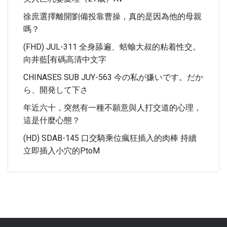
徐庶選擇離開劉備投靠曹操，真的是因為他的母親
嗎？
(FHD) JUL-311 全身舔遍、蛞蝓大叔的粘着性交。
向井藍[有碼高清中文字
CHINASES SUB JUY-563 今の私が嫌いです。だか
ら、開発して下さ
年近六十，突然有一種不願意與人打交道的心理，
這是什麼心態？
(HD) SDAB-145 口交騎乘位瘋狂插入的肉棒 持續
立即插入小穴的PtoM