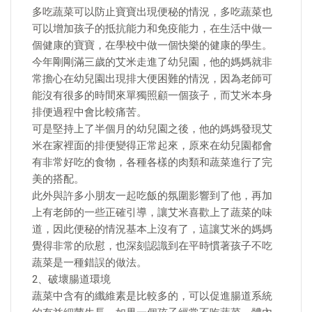
多吃蔬菜可以防止寶寶出現便秘的情況，多吃蔬菜也
可以增加孩子的抵抗能力和免疫能力，在生活中做一
個健康的寶寶，在學校中做一個快樂的健康的學生。
今年剛剛滿三歲的艾米走進了幼兒園，他的媽媽就非
常擔心在幼兒園出現排大便困難的情況，因為老師可
能沒有很多的時間來單獨照顧一個孩子，而艾米本身
排便過程中會比較痛苦。
可是堅持上了半個月的幼兒園之後，他的媽媽發現艾
米在家裡面的排便變得正常起來，原來在幼兒園都會
有非常好吃的食物，各種各樣的肉類和蔬菜進行了完
美的搭配。
此外與許多小朋友一起吃飯的氛圍影響到了他，再加
上有老師的一些正確引導，讓艾米喜歡上了蔬菜的味
道，因此便秘的情況基本上沒有了，這讓艾米的媽媽
覺得非常的欣慰，也深刻認識到在平時慣著孩子不吃
蔬菜是一種錯誤的做法。
2、破壞腸道環境
蔬菜中含有的纖維素是比較多的，可以促進腸道系統