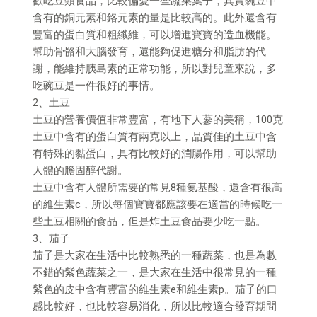
歡吃豆類食品，比較偏愛一些蔬菜葉子，其實豌豆中
含有的銅元素和鉻元素的量是比較高的。此外還含有
豐富的蛋白質和粗纖維，可以增進寶寶的造血機能。
幫助骨骼和大腦發育，還能夠促進糖分和脂肪的代
謝，能維持胰島素的正常功能，所以對兒童來說，多
吃豌豆是一件很好的事情。
2、土豆
土豆的營養價值非常豐富，有地下人蔘的美稱，100克
土豆中含有的蛋白質有兩克以上，品質佳的土豆中含
有特殊的黏蛋白，具有比較好的潤腸作用，可以幫助
人體的膽固醇代謝。
土豆中含有人體所需要的常見8種氨基酸，還含有很高
的維生素c，所以每個寶寶都應該要在適當的時候吃一
些土豆相關的食品，但是炸土豆食品要少吃一點。
3、茄子
茄子是大家在生活中比較熟悉的一種蔬菜，也是為數
不錯的紫色蔬菜之一，是大家在生活中很常見的一種
紫色的皮中含有豐富的維生素e和維生素p。茄子的口
感比較好，也比較容易消化，所以比較適合發育期間