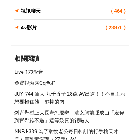
視訊聊天
( 464 )
Av影片
( 23870 )
相關閱讀
Live 173影音
免費視頻秀qq色群
JUY-744 新人 丸千香子 28歲 AV出道！！不自主地
想要抱住她，超棒的肉
斜背帶碰上大長輩怎麼辦！港女胸前腫成山「宏偉
到背帶跨不過」這等級真的很嚇人
NNPJ-339 為了取悅老公每日特訓的打手槍天才！
美人巨乳妻愛理（27歳）AV