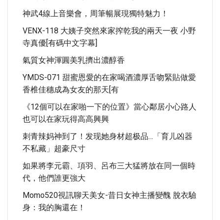
神武4線上音樂會，周筆暢展現獨特魅力！
VENX-118 大姨子突然來家搾乾我的兩天一夜 小野
寺真優[有碼中文字幕]
氣質女神渾圓美乳擠出濃醇香
YMDS-071 甜蜜恩愛的在家喝酒濃厚舌吻緊貼做愛
香椎佳穗成為女友的那天[有
《12個可以在家啪一下的位置》當心鄰居小心路人
也可以在家玩得高高興興
刺青辣妈神到了！发现她身材超极品…「育儿凶器
不私藏」超豪尺寸
如果將李元霸、項羽、呂布三大猛將放在同一個時
代，他們誰更強大
Momo520視訊聊天美女-昔日女神主播變醜 脫衣驗
身：我的胸還在！