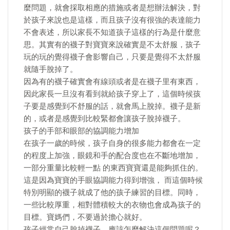
麼問題，就會採取相應的措施或者是想辦法解決，對
於孩子來說也是這樣，而且孩子沒有很強的表達能力
不會表述，所以家長不知道孩子這樣的行為是什麼意
思。其實有的襪子對寶寶來說確實是不太舒服，孩子
玩的玩的覺得襪子會影響自己，只要是覺得不太舒服
就隨手脫掉了。
因為有的襪子確實會有線頭或者是在襪子里有東西，
因此家長一旦沒有看到就給孩子穿上了，這個時候孩
子要是感覺到不舒服的話，就會馬上脫掉。襪子是新
的，或者是感覺到比較緊都會讓孩子脫掉襪子。
孩子的手部和眼部的協調能力增加
在孩子一歲的時候，孩子自身的很多能力都會在一定
的程度上加強，眼鏡和手的配合度也在不斷地增加，
一部分重量比較輕一點 的東西寶寶還是能夠抓住的。
這是因為寶寶的手眼協調能力得到增強， 而這個時候
特別明顯的襪子就成了他的孩子練習的目標。同時，
一些比較厚重，相對體積較大的衣物也會成為孩子的
目標。寶媽們，不要過於擔心就好。
孩子經常自己脫掉襪子，應該怎麼解決這個問題呢？