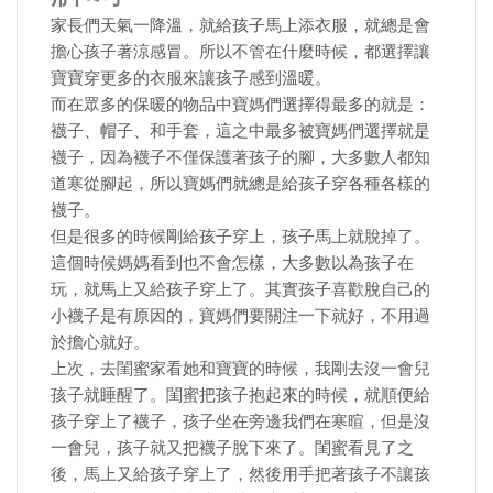
家長們天氣一降溫，就給孩子馬上添衣服，就總是會
擔心孩子著涼感冒。所以不管在什麼時候，都選擇讓
寶寶穿更多的衣服來讓孩子感到溫暖。
而在眾多的保暖的物品中寶媽們選擇得最多的就是：
襪子、帽子、和手套，這之中最多被寶媽們選擇就是
襪子，因為襪子不僅保護著孩子的腳，大多數人都知
道寒從腳起，所以寶媽們就總是給孩子穿各種各樣的
襪子。
但是很多的時候剛給孩子穿上，孩子馬上就脫掉了。
這個時候媽媽看到也不會怎樣，大多數以為孩子在
玩，就馬上又給孩子穿上了。其實孩子喜歡脫自己的
小襪子是有原因的，寶媽們要關注一下就好，不用過
於擔心就好。
上次，去閨蜜家看她和寶寶的時候，我剛去沒一會兒
孩子就睡醒了。閨蜜把孩子抱起來的時候，就順便給
孩子穿上了襪子，孩子坐在旁邊我們在寒暄，但是沒
一會兒，孩子就又把襪子脫下來了。閨蜜看見了之
後，馬上又給孩子穿上了，然後用手把著孩子不讓孩