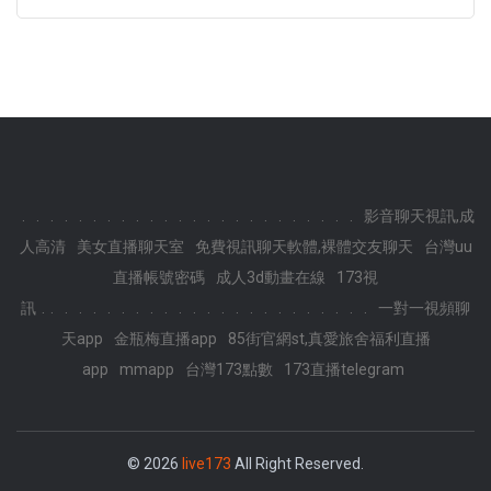
.
.
.
.
.
.
.
.
.
.
.
.
.
.
.
.
.
.
.
.
.
.
.
.
影音聊天視訊,成
人高清
美女直播聊天室
免費視訊聊天軟體,裸體交友聊天
台灣uu
直播帳號密碼
成人3d動畫在線
173視
.
訊
.
.
.
.
.
.
.
.
.
.
.
.
.
.
.
.
.
.
.
.
.
.
.
一對一視頻聊
天app
金瓶梅直播app
85街官網st,真愛旅舍福利直播
app
mmapp
台灣173點數
173直播telegram
© 2026
live173
All Right Reserved.