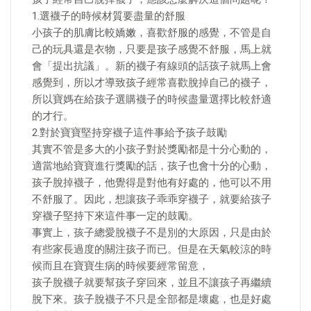
1.選襪子的時候材質要盡量的舒服
小孩子的肌膚比較嬌嫩，喜歡舒服的感覺，不管是自
己的玩具還是衣物，只要是孩子感覺不舒服，馬上就
會「提出抗議」。新的襪子有線頭的話孩子就馬上會
感覺到，所以才導致孩子經常喜歡脫掉自己的襪子，
所以寶媽在給孩子選購襪子的時候盡量選擇比較舒適
的才行。
2.對於寶寶堅持穿襪子這件事給予孩子鼓勵
其實不管是多大的小孩子對於獎勵都是十分心動的，
適當地給寶寶進行獎勵的話，孩子也會十分的心動，
孩子脫掉襪子，他覺得是對他有好處的，他可以不用
不舒服了。因此，想讓孩子乖乖穿襪子，就要給孩子
穿襪子堅持下來這件事一定的鼓勵。
事實上，孩子總愛脫襪子不是別的大原因，只是由於
有些家長過度的關注孩子而已。但是在天氣較涼的時
候而且在寶寶生病的時候要經常留意，
孩子脫襪子就要幫孩子穿回來，並且不讓孩子再繼續
脫下來。孩子脫襪子不只是全部都是壞處，也是好處