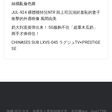
絲襪亂倫色圖
JUL-924 裸體模特兒NTR 與上司沉溺於羞恥的妻子
衝擊的外遇映像 風間由美
奶大到直接弹出来！ SG服齁不住「超重木瓜奶」
两手才捧得住！
CHINASES SUB LXVS-045 ラグジュTV×PRESTIGE
SE
.
.
.
.
.
.
.
.
.
.
.
.
.
.
.
.
.
.
.
.
.
.
.
.
隨機 視訊 交友
免費真人秀視頻聊天室
老司機app
love173點