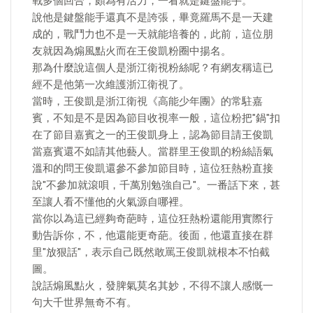
戰多個回合，頗為有活力，一看就是鍵盤能手。
說他是鍵盤能手還真不是誇張，畢竟羅馬不是一天建
成的，戰鬥力也不是一天就能培養的，此前，這位朋
友就因為煽風點火而在王俊凱粉圈中揚名。
那為什麼說這個人是浙江衛視粉絲呢？有網友稱這已
經不是他第一次維護浙江衛視了。
當時，王俊凱是浙江衛視《高能少年團》的常駐嘉
賓，不知是不是因為節目收視率一般，這位粉把"鍋"扣
在了節目嘉賓之一的王俊凱身上，認為節目請王俊凱
當嘉賓還不如請其他藝人。當群里王俊凱的粉絲語氣
溫和的問王俊凱還參不參加節目時，這位狂熱粉直接
說"不參加就滾唄，千萬別勉強自己"。一番話下來，甚
至讓人看不懂他的火氣源自哪裡。
當你以為這已經夠奇葩時，這位狂熱粉還能用實際行
動告訴你，不，他還能更奇葩。後面，他還直接在群
里"放狠話"，表示自己既然敢罵王俊凱就根本不怕截
圖。
說話煽風點火，發脾氣莫名其妙，不得不讓人感慨一
句大千世界無奇不有。