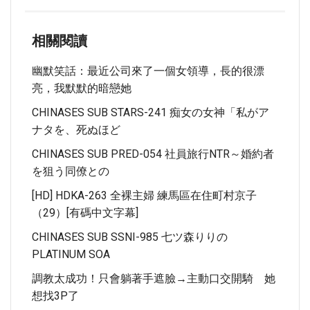
相關閱讀
幽默笑話：最近公司來了一個女領導，長的很漂
亮，我默默的暗戀她
CHINASES SUB STARS-241 痴女の女神「私がア
ナタを、死ぬほど
CHINASES SUB PRED-054 社員旅行NTR～婚約者
を狙う同僚との
[HD] HDKA-263 全裸主婦 練馬區在住町村京子
（29）[有碼中文字幕]
CHINASES SUB SSNI-985 七ツ森りりの
PLATINUM SOA
調教太成功！只會躺著手遮臉→主動口交開騎 她
想找3P了