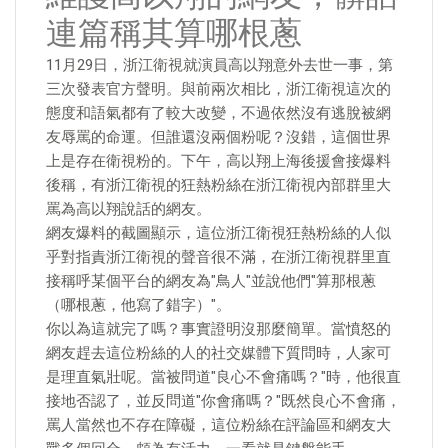
連篇稱其算哪根蔥
11月29日，浙江衛視就演員高以翔意外去世一事，第
三次發表官方聲明。與前兩次相比，浙江衛視這次的
態度和語氣都有了較大改變，不過依然沒有逃脫被網
友辱罵的命運。但誰還沒兩個粉呢？沒錯，這個世界
上是存在衛視粉的。下午，高以翔上海後援會接爆料
後稱，有浙江衛視的狂熱粉絲在浙江衛視內部群里大
罵為高以翔說話的網友。
網友爆料的截圖顯示，這位浙江衛視狂熱粉絲的人似
乎對指責浙江衛視的聲音很不滿，在浙江衛視群里直
接稱呼某個平台的網友為"鳥人"並說他們"算那根蔥
（哪根蔥，他寫了錯字）"。
你以為這就完了嗎？事實證明沒那麼簡單。當憤怒的
網友趕去這位粉絲的人的社交媒體下質問時，人家可
是理直氣壯呢。當被問道"良心不會痛嗎？"時，他很直
接地否認了，並反問道"你會痛嗎？"既然良心不會痛，
罵人當然也不存在障礙，這位粉絲在評論區和網友大