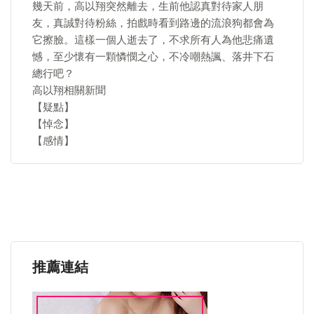
幾天前，高以翔突然離去，生前他認真對待家人朋
友，真誠對待粉絲，拍戲時看到路邊的流浪狗都會為
它擦臉。這樣一個人逝去了，不求所有人為他悲痛遺
憾，至少懷有一顆憐憫之心，不冷嘲熱諷、落井下石
總行吧？
高以翔相關新聞
【疑點】
【悼念】
【感情】
推薦連結