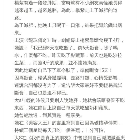
楊紫有過一段發胖期。當時就有不少網友責怪她長得
越來越丑，越來越胖。為此，楊紫走上了減肥的道
路。
為了減肥，她晚上只喝了一口湯，結果把胃給餓出病
來。
出演《龍珠傳奇》時，劇組爆出楊紫靠斷食瘦了4斤，
她說：「我已經8天沒吃飯了。前6天斷食，除了喝
水，什麼都不吃。昨天吃了點蔬菜，前天也是吃沙拉
生菜。」而瘦4斤的成果，並不讓她滿意。
因此她還給自己下了軍令狀了，準備斷食15天！
因為斷食，楊紫身體虛弱、走路打飄，心情受影響，
連說台詞都沒有力了，還告訴大家最好不要輕易嘗試
斷食，自己也是迫不得已。
大s年輕的時候只要別人說她胖，她就會暗暗發誓不吃
東西，她在節目上說自己每天就吃酸奶和蘋果。
她曾經說過，餓其實是一種享受。
她在《美容大王》的書里寫到自己因為破懷孕傳聞，
持續三個星期每天只吃一個香蕉，十分可怕。
大S在《我們是真正的朋友》中曾提到自己減肥減至患