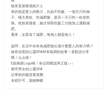
孩
後來直接變成紙片人
靠的就是驚人的毅力，比如不吃飯、一個月只吃柚
子、喝大果粒、吃減肥藥，甚至一天只吃一粒老乾
媽。收效甚微後，她才採取吃飯三分飽加上運動減
肥。
看來，女星為了減肥，每個人都是狠人！
提問：生活中你有為減肥做出過什麼驚人的努力嗎？
做有深度的心靈SPA和有格調的故事！喜歡請分享
哦！么么噠！
E姐換新Logo咯！各位閨蜜認準正版↓↓↓
都市男女的心靈SPA
以學術的嚴謹看貴圈
未經許可，謝絕轉載