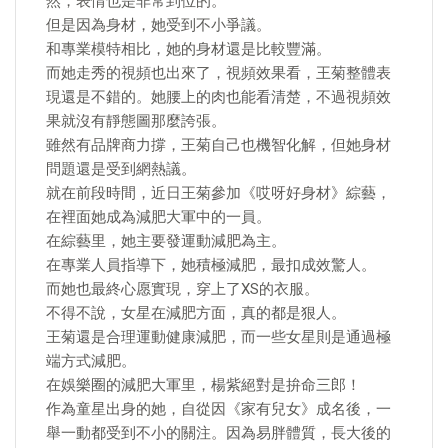
然，表情也是非常到位的。
但是因為身材，她受到不小爭議。
和專業模特相比，她的身材還是比較豐滿。
而她走秀的視頻也出來了，視頻效果看，王菊整體表
現還是不錯的。她腰上的肉也能看清楚，不過視頻效
果就沒有靜態圖那麼誇張。
雖然有品牌商力撐，王菊自己也機智化解，但她身材
問題還是受到網熱議。
就在前段時間，近日王菊參加《哎呀好身材》綜藝，
在裡面她成為減肥大軍中的一員。
在綜藝里，她主要發運動減肥為主。
在專業人員指導下，她積極減肥，最扣成效驚人。
而她也最終心愿實現，穿上了XS的衣服。
不得不說，女星在減肥方面，真的都是狠人。
王菊還是合理運動健康減肥，而一些女星則是通過極
端方式減肥。
在娛樂圈的減肥大軍里，楊紫絕對是拚命三郎！
作為童星出身的她，自從因《家有兒女》成名後，一
舉一動都受到不小的關注。因為易胖體質，長大後的