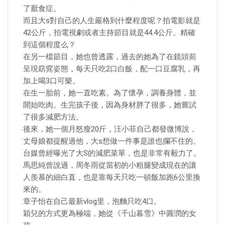
了厭食症。
而且大s對自己的人生嚴格到什麼程度呢？拍電影就是
42公斤，拍電視劇或者主持節目就是44.4公斤。精確
到這個程度么？
在另一檔節目，她也曾透露，過去的她為了在鏡頭前
呈現窈窕姿態，每天只吃2口白飯，配一口豆腐乳，再
加上喝3口可樂。
在生一胎前，她一直吃素。為了懷孕，調養身體，並
開始吃肉。生完孩子後，因為身材胖了很多，她嘗試
了很多減肥方法。
後來，她一個月怒瘦20斤，汪小菲自己都發微博說，
丈母娘都提醒過他，大s想做一件事是誰也攔不住的。
台媒曾經曝光了大S的減肥菜單，也是非常有毅力了。
馬思純曾說過，周冬雨從當初的小粗腿變成現在的讓
人羨慕的細白直，也是靠每天只吃一頓飯加跑6公里換
來的。
章子怡在自己最新vlog里，泡麵只吃4口。
穎兒的方式更為極端，她從《千山暮雪》中圓潤的女