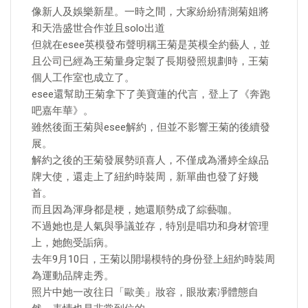
像新人及娛樂新星。一時之間，大家紛紛猜測菊姐將
和天浩盛世合作並且solo出道
但就在esee英模發布聲明稱王菊是英模全約藝人，並
且公司已經為王菊量身定製了長期發照規劃時，王菊
個人工作室也成立了。
esee還幫助王菊拿下了美寶蓮的代言，登上了《奔跑
吧嘉年華》。
雖然後面王菊與esee解約，但並不影響王菊的後續發
展。
解約之後的王菊發展勢頭喜人，不僅成為潘婷全線品
牌大使，還走上了紐約時裝周，新單曲也發了好幾
首。
而且因為渾身都是梗，她還順勢成了綜藝咖。
不過她也是人氣與爭議並存，特別是唱功和身材管理
上，她飽受詬病。
去年9月10日，王菊以開場模特的身份登上紐約時裝周
為運動品牌走秀。
照片中她一改往日「歐美」妝容，眼妝素凈體態自