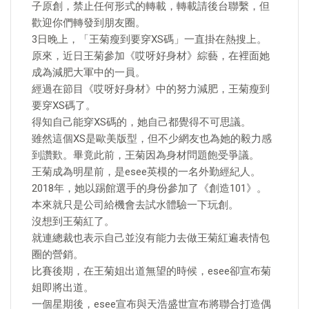
子原創，禁止任何形式的轉載，轉載請後台聯繫，但
歡迎你們轉發到朋友圈。
3日晚上，「王菊瘦到要穿XS碼」一直掛在熱搜上。
原來，近日王菊參加《哎呀好身材》綜藝，在裡面她
成為減肥大軍中的一員。
經過在節目《哎呀好身材》中的努力減肥，王菊瘦到
要穿XS碼了。
得知自己能穿XS碼的，她自己都覺得不可思議。
雖然這個XS是歐美版型，但不少網友也為她的毅力感
到讚歎。畢竟此前，王菊因為身材問題飽受爭議。
​王菊成為明星前，是esee英模的一名外勤經紀人。
2018年，她以踢館選手的身份參加了《創造101》。
本來就只是公司給機會去試水體驗一下玩創。
沒想到王菊紅了。
就連總裁也表示自己並沒有能力去做王菊紅遍表情包
圈的營銷。
比賽後期，在王菊姐出道無望的時候，esee卻宣布菊
姐即將出道。
一個星期後，esee宣布與天浩盛世宣布將聯合打造偶