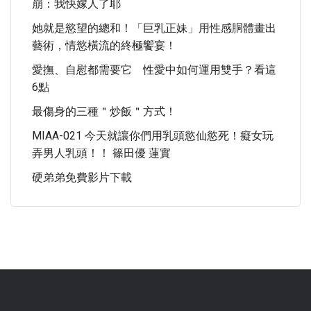
崩：我快嫁人了耶
她就是慾望的總和！「巨乳正妹」用性感胴體畫出
藝術，情慾橫流的終極饗宴！
愛撫、自慰都需要它 性愛中如何運用雙手？看這
6點
最傷身的三種＂炒飯＂方式！
MIAA-021 今天就讓你們用乳頭慾仙慾死！癡女玩
弄男人乳頭！！ 篠田優 蓮實
硬弟弟免費影片下載