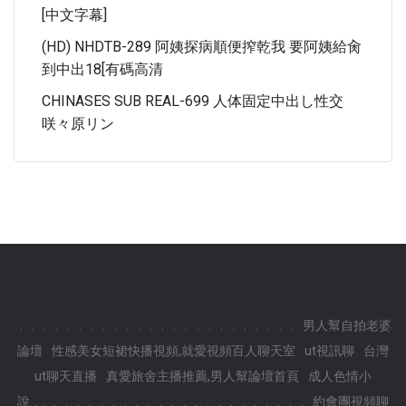
[中文字幕]
(HD) NHDTB-289 阿姨探病順便搾乾我 要阿姨給肏
到中出18[有碼高清
CHINASES SUB REAL-699 人体固定中出し性交
咲々原リン
.
.
.
.
.
.
.
.
.
.
.
.
.
.
.
.
.
.
.
.
.
.
.
.
男人幫自拍老婆
論壇
性感美女短裙快播視頻,就愛視頻百人聊天室
ut視訊聊
台灣
ut聊天直播
真愛旅舍主播推薦,男人幫論壇首頁
成人色情小
.
說
.
.
.
.
.
.
.
.
.
.
.
.
.
.
.
.
.
.
.
.
.
.
.
約會團視頻聊