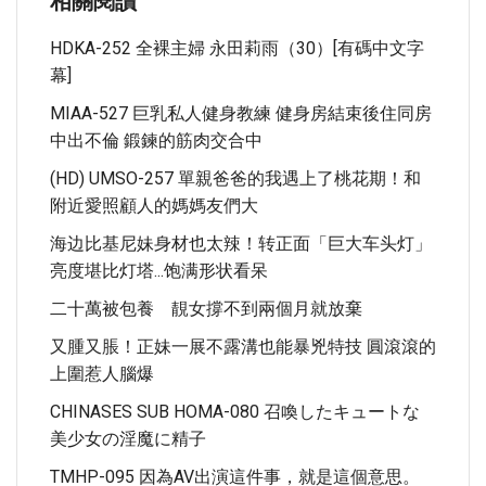
相關閱讀
HDKA-252 全裸主婦 永田莉雨（30）[有碼中文字
幕]
MIAA-527 巨乳私人健身教練 健身房結束後住同房
中出不倫 鍛鍊的筋肉交合中
(HD) UMSO-257 單親爸爸的我遇上了桃花期！和
附近愛照顧人的媽媽友們大
海边比基尼妹身材也太辣！转正面「巨大车头灯」
亮度堪比灯塔...饱满形状看呆
二十萬被包養 靚女撐不到兩個月就放棄
又腫又脹！正妹一展不露溝也能暴兇特技 圓滾滾的
上圍惹人腦爆
CHINASES SUB HOMA-080 召喚したキュートな
美少女の淫魔に精子
TMHP-095 因為AV出演這件事，就是這個意思。