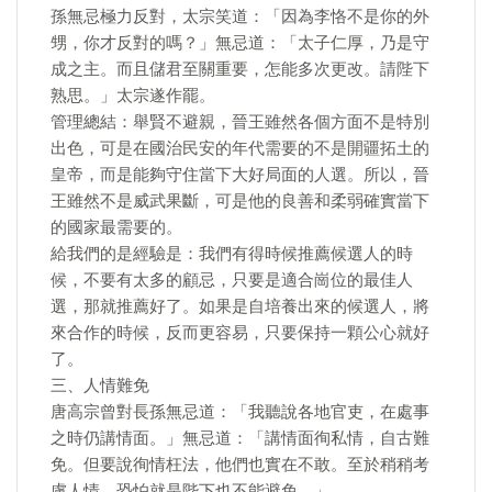
孫無忌極力反對，太宗笑道：「因為李恪不是你的外
甥，你才反對的嗎？」無忌道：「太子仁厚，乃是守
成之主。而且儲君至關重要，怎能多次更改。請陛下
熟思。」太宗遂作罷。
管理總結：舉賢不避親，晉王雖然各個方面不是特別
出色，可是在國治民安的年代需要的不是開疆拓土的
皇帝，而是能夠守住當下大好局面的人選。所以，晉
王雖然不是威武果斷，可是他的良善和柔弱確實當下
的國家最需要的。
給我們的是經驗是：我們有得時候推薦候選人的時
候，不要有太多的顧忌，只要是適合崗位的最佳人
選，那就推薦好了。如果是自培養出來的候選人，將
來合作的時候，反而更容易，只要保持一顆公心就好
了。
三、人情難免
唐高宗曾對長孫無忌道：「我聽說各地官吏，在處事
之時仍講情面。」無忌道：「講情面徇私情，自古難
免。但要說徇情枉法，他們也實在不敢。至於稍稍考
慮人情，恐怕就是陛下也不能避免。」