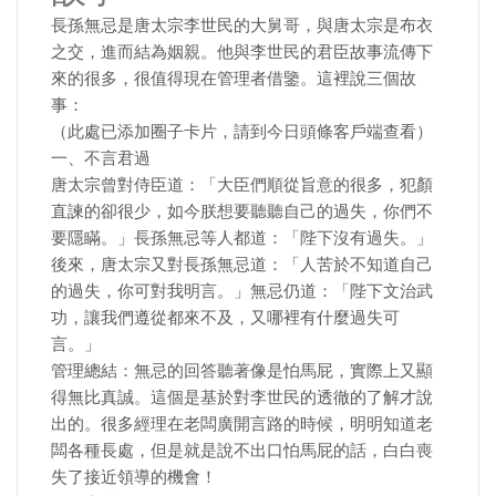
長孫無忌是唐太宗李世民的大舅哥，與唐太宗是布衣
之交，進而結為姻親。他與李世民的君臣故事流傳下
來的很多，很值得現在管理者借鑒。這裡說三個故
事：
（此處已添加圈子卡片，請到今日頭條客戶端查看）
一、不言君過
唐太宗曾對侍臣道：「大臣們順從旨意的很多，犯顏
直諫的卻很少，如今朕想要聽聽自己的過失，你們不
要隱瞞。」長孫無忌等人都道：「陛下沒有過失。」
後來，唐太宗又對長孫無忌道：「人苦於不知道自己
的過失，你可對我明言。」無忌仍道：「陛下文治武
功，讓我們遵從都來不及，又哪裡有什麼過失可
言。」
管理總結：無忌的回答聽著像是怕馬屁，實際上又顯
得無比真誠。這個是基於對李世民的透徹的了解才說
出的。很多經理在老闆廣開言路的時候，明明知道老
闆各種長處，但是就是說不出口怕馬屁的話，白白喪
失了接近領導的機會！