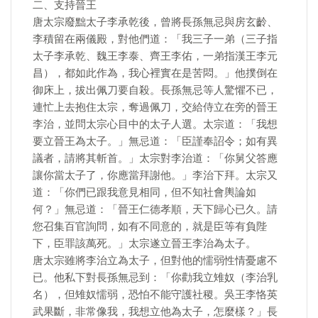
二、支持晉王
唐太宗廢黜太子李承乾後，曾將長孫無忌與房玄齡、
李積留在兩儀殿，對他們道：「我三子一弟（三子指
太子李承乾、魏王李泰、齊王李佑，一弟指漢王李元
昌），都如此作為，我心裡實在是苦悶。」他撲倒在
御床上，拔出佩刀要自殺。長孫無忌等人驚懼不已，
連忙上去抱住太宗，奪過佩刀，交給侍立在旁的晉王
李治，並問太宗心目中的太子人選。太宗道：「我想
要立晉王為太子。」無忌道：「臣謹奉詔令；如有異
議者，請將其斬首。」太宗對李治道：「你舅父答應
讓你當太子了，你應當拜謝他。」李治下拜。太宗又
道：「你們已跟我意見相同，但不知社會輿論如
何？」無忌道：「晉王仁德孝順，天下歸心已久。請
您召集百官詢問，如有不同意的，就是臣等有負陛
下，臣罪該萬死。」太宗遂立晉王李治為太子。
唐太宗雖將李治立為太子，但對他的懦弱性情憂慮不
已。他私下對長孫無忌到：「你勸我立雉奴（李治乳
名），但雉奴懦弱，恐怕不能守護社稷。吳王李恪英
武果斷，非常像我，我想立他為太子，怎麼樣？」長