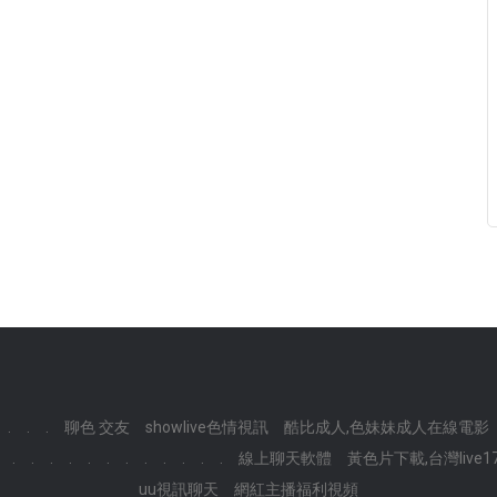
.
.
.
聊色 交友
showlive色情視訊
酷比成人,色妹妹成人在線電影
.
.
.
.
.
.
.
.
.
.
.
.
線上聊天軟體
黃色片下載,台灣live
uu視訊聊天
網紅主播福利視頻