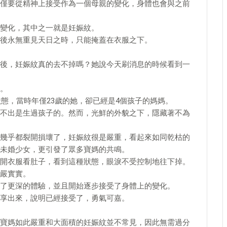
僅要從精神上接受作為一個母親的變化，身體也會與之前
變化，其中之一就是妊娠紋。
後永無重見天日之時，只能掩蓋在衣服之下。
後，妊娠紋真的去不掉嗎？她說今天刷消息的時候看到一
。
狀態，當時年僅23歲的她，卻已經是4個孩子的媽媽。
不出是生過孩子的。然而，光鮮的外貌之下，隱藏著不為
幾乎都裂開損壞了，妊娠紋很是嚴重，看起來如同乾枯的
未婚少女，更引發了眾多寶媽的共鳴。
開衣服看肚子，看到這種狀態，眼淚不受控制地往下掉。
嚴實實。
了更深的體驗，並且開始逐步接受了身體上的變化。
享出來，說明已經接受了，勇氣可嘉。
寶媽如此嚴重和大面積的妊娠紋並不常見，因此無需過分