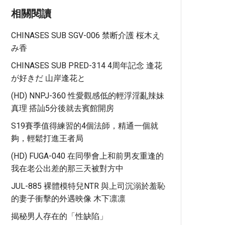
相關閱讀
CHINASES SUB SGV-006 禁断介護 桜木え
み香
CHINASES SUB PRED-314 4周年記念 逢花
が好きだ 山岸逢花と
(HD) NNPJ-360 性愛觀感低的輕浮淫亂辣妹
真理 搭訕5分後就去賓館開房
S19賽季值得練習的4個法師，精通一個就
夠，輕鬆打進王者局
(HD) FUGA-040 在同學會上和前男友重逢的
我在老公出差的那三天被對方中
JUL-885 裸體模特兒NTR 與上司沉溺於羞恥
的妻子衝擊的外遇映像 木下凛凛
揭秘男人存在的「性缺陷」