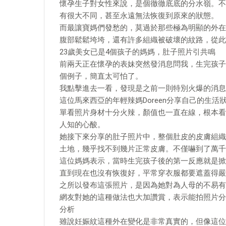
懷孕生子對女性來說，是個徹徹底底的分水嶺。不
有很大不同，甚至永遠無法恢復到原來的狀態。
而最讓寶媽們發愁的，莫過於那些極為明顯的外在
腹部鬆鬆垮垮，還有許多組織被破壞的紋路，從此
​23歲美女已是4個孩子的媽媽，肚子照片引共鳴
前兩天正在懷孕的表妹突然發消息問我，生完孩子
個例子，簡直太可怕了。
我點擊進去一看，發現是之前一則特別火爆的消息
這位馬來西亞的年輕辣媽Doreen分享自己的生活
單看照片身材十分火辣，顏值也一直在線，根本看
人知的心酸。
她接下來分享的肚子照片中，整個肚皮的皮膚組織
土地，幾乎找不到幾片正常皮膚。不僅嚇到了萬千
這位媽媽表示，當時生完孩子後的第一反應就是掀
直到現在也沒有恢復好，平常穿衣服都要遮蓋得嚴
之所以發布這張照片，是因為她對為人母的不易有
網友對她的這種做法也大加讚賞，表示能拍照片分
​分析
雖說妊娠紋這種外在變化是非常真實的，但像這位