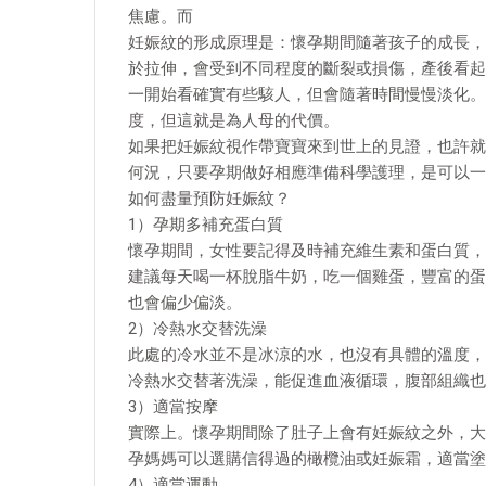
焦慮。而
妊娠紋的形成原理是：懷孕期間隨著孩子的成長，
於拉伸，會受到不同程度的斷裂或損傷，產後看起
一開始看確實有些駭人，但會隨著時間慢慢淡化。
度，但這就是為人母的代價。
如果把妊娠紋視作帶寶寶來到世上的見證，也許就
何況，只要孕期做好相應準備科學護理，是可以一
​​如何盡量預防妊娠紋？
1）孕期多補充蛋白質
懷孕期間，女性要記得及時補充維生素和蛋白質，
建議每天喝一杯脫脂牛奶，吃一個雞蛋，豐富的蛋
也會偏少偏淡。
2）冷熱水交替洗澡
此處的冷水並不是冰涼的水，也沒有具體的溫度，
冷熱水交替著洗澡，能促進血液循環，腹部組織也
3）適當按摩
實際上。懷孕期間除了肚子上會有妊娠紋之外，大
孕媽媽可以選購信得過的橄欖油或妊娠霜，適當塗
4）適當運動