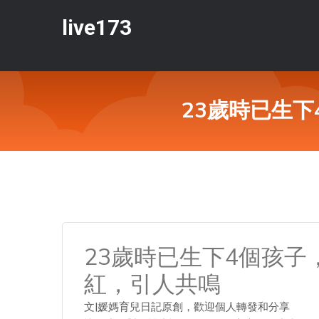
live173
23歲時已生
23歲時已生下4個孩
紅，引人共鳴
文|媛媽育兒日記原創，歡迎個人轉發和分享