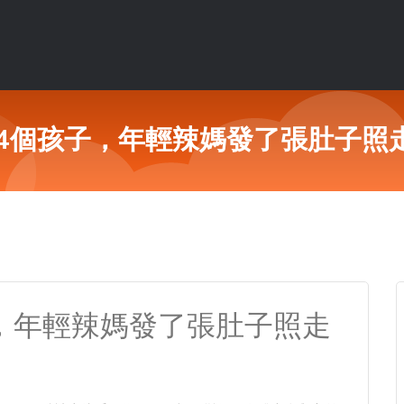
下4個孩子，年輕辣媽發了張肚子照
子，年輕辣媽發了張肚子照走