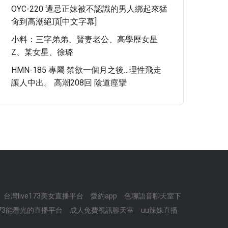
OYC-220 遭忌正妹被不認識的男人綁起來猛
肏到高潮絕頂[中文字幕]
小料：三字弟弟、賢妻老公、高學歷女星
Z、某女星、徐璐
HMN-185 專屬 禁欲一個月之後…理性飛走
讓人中出。 高潮208回 陰道痙攣
台灣live173美女直播平台
愛約app
色聊語音聊天室下
173能看光的直播平台
成人免費視訊聊天室
uu辣妹直播