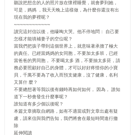
聽說把想念的人的照片放在懷裡睡覺，就會夢到她，
可是，媽媽 ，我天天晚上這樣做，為什麼你還沒有出
現在我的夢裡呢？
~~~~~~~~~~~~
讀完這封信以後，他嚎啕大哭。他不停地問： 自己要
怎樣才能填補妻子的空位呢？
當我們把孩子帶到這個世界上，就意味著承擔了極大
的責任。已經當媽媽的女同胞，不要加太多班，已經
當爸爸的男同胞， 不要喝太多 酒，不要抽太多菸，請
務必要照顧好自己的身體，才可以好好疼惜你的小寶
貝，千萬不要為了收入而預支健康，沒了健康，名利
又算什 麼？
不要總想著等我以後有錢時再如何如何， 因為， 誰知
道下一秒會發生什麼事呢？
誰知道有多少個以後呢？
本篇文章摘取自網路，如有不適當或對文章出處有疑
慮，請來信與我們告知，我們將會在最短時間進行撤
除
延伸閱讀