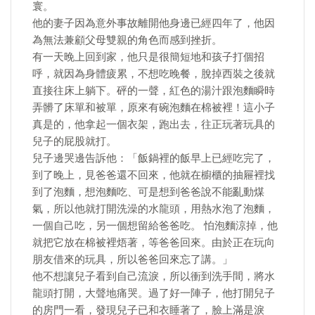
寰。
他的妻子因為意外事故離開他身邊已經四年了，他因
為無法兼顧父母雙親的角色而感到挫折。
有一天晚上回到家，他只是很簡短地和孩子打個招
呼，就因為身體疲累，不想吃晚餐，脫掉西裝之後就
直接往床上躺下。砰的一聲，紅色的湯汁跟泡麵瞬時
弄髒了床單和被單，原來有碗泡麵在棉被裡！這小子
真是的，他拿起一個衣架，跑出去，往正玩著玩具的
兒子的屁股就打。
兒子邊哭邊告訴他：「飯鍋裡的飯早上已經吃完了，
到了晚上，見爸爸還不回來，他就在櫥櫃的抽屜裡找
到了泡麵，想泡麵吃、可是想到爸爸說不能亂動煤
氣，所以他就打開洗澡的水龍頭，用熱水泡了泡麵，
一個自己吃，另一個想留給爸爸吃。 怕泡麵涼掉，他
就把它放在棉被裡焐著，等爸爸回來。由於正在玩向
朋友借來的玩具，所以爸爸回來忘了講。」
他不想讓兒子看到自己流淚，所以衝到洗手間，將水
龍頭打開，大聲地痛哭。過了好一陣子，他打開兒子
的房門一看，發現兒子已和衣睡著了，臉上滿是淚