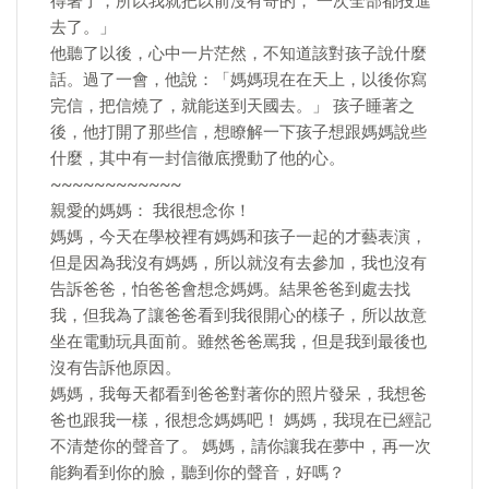
得著了，所以我就把以前沒有寄的， 一次全部都投進
去了。」
他聽了以後，心中一片茫然，不知道該對孩子說什麼
話。過了一會，他說：「媽媽現在在天上，以後你寫
完信，把信燒了，就能送到天國去。」 孩子睡著之
後，他打開了那些信，想瞭解一下孩子想跟媽媽說些
什麼，其中有一封信徹底攪動了他的心。
~~~~~~~~~~~~
親愛的媽媽： 我很想念你！
媽媽，今天在學校裡有媽媽和孩子一起的才藝表演，
但是因為我沒有媽媽，所以就沒有去參加，我也沒有
告訴爸爸，怕爸爸會想念媽媽。結果爸爸到處去找
我，但我為了讓爸爸看到我很開心的樣子，所以故意
坐在電動玩具面前。雖然爸爸罵我，但是我到最後也
沒有告訴他原因。
媽媽，我每天都看到爸爸對著你的照片發呆，我想爸
爸也跟我一樣，很想念媽媽吧！ 媽媽，我現在已經記
不清楚你的聲音了。 媽媽，請你讓我在夢中，再一次
能夠看到你的臉，聽到你的聲音，好嗎？